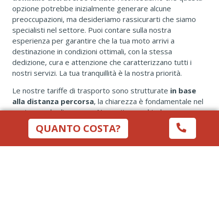
opzione potrebbe inizialmente generare alcune
preoccupazioni, ma desideriamo rassicurarti che siamo
specialisti nel settore. Puoi contare sulla nostra
esperienza per garantire che la tua moto arrivi a
destinazione in condizioni ottimali, con la stessa
dedizione, cura e attenzione che caratterizzano tutti i
nostri servizi. La tua tranquillità è la nostra priorità.
Le nostre tariffe di trasporto sono strutturate
in base
alla distanza percorsa
, la chiarezza è fondamentale nel
nostro modo di operare. Non esitare a chiedere un
preventivo gratuito
per il trasporto della tua moto da
QUANTO COSTA?
e per Carbonia-Iglesias. Il nostro obiettivo è semplificare
il tuo viaggio e offrirti un servizio di trasporto moto su
misura per te.
SOLO CON MOTOHELP SPEDISCI LA TUA