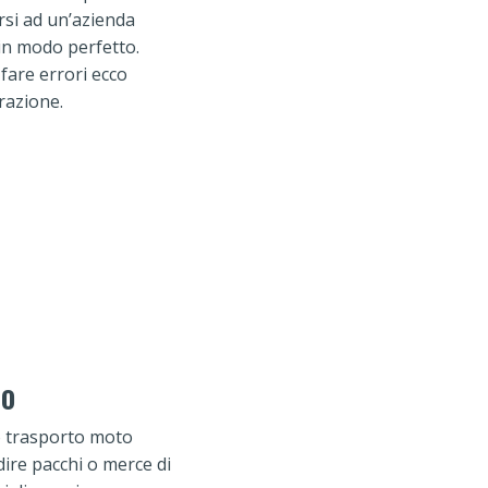
arsi ad un’azienda
 in modo perfetto.
 fare errori ecco
razione.
to
no trasporto moto
dire pacchi o merce di