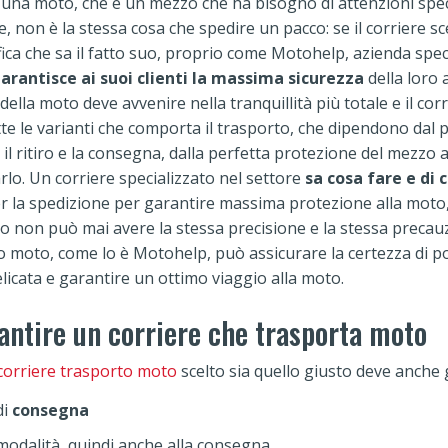
 una moto, che è un mezzo che ha bisogno di attenzioni spec
 non è la stessa cosa che spedire un pacco: se il corriere sc
ica che sa il fatto suo, proprio come Motohelp, azienda speci
arantisce ai suoi clienti la massima sicurezza
della loro 
 della moto deve avvenire nella tranquillità più totale e il co
te le varianti che comporta il trasporto, che dipendono dal p
 il ritiro e la consegna, dalla perfetta protezione del mezzo al
lo. Un corriere specializzato nel settore
sa cosa fare e di 
er la spedizione per garantire massima protezione alla moto,
o non può mai avere la stessa precisione e la stessa precauz
to moto, come lo è Motohelp, può assicurare la certezza di p
licata e garantire un ottimo viaggio alla moto.
antire un corriere che trasporta moto
corriere trasporto moto
scelto sia quello giusto deve anche 
di
consegna
modalità, quindi anche alla consegna