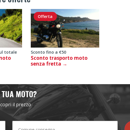
Offerta
ul totale
Sconto fino a €50
 moto
Sconto trasporto moto
senza fretta
 TUA MOTO?
scopri il prezzo