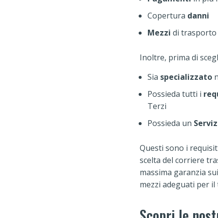
Copertura
danni
Mezzi
di trasporto
Inoltre, prima di sceg
Sia
specializzato
n
Possieda tutti i
req
Terzi
Possieda un
Serviz
Questi sono i requisi
scelta del corriere tr
massima garanzia sui 
mezzi adeguati per il
Scopri le nost