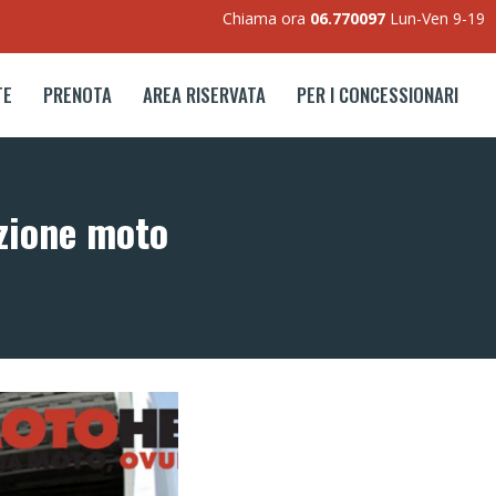
Chiama ora
06.770097
Lun-Ven 9-19
TE
PRENOTA
AREA RISERVATA
PER I CONCESSIONARI
izione moto