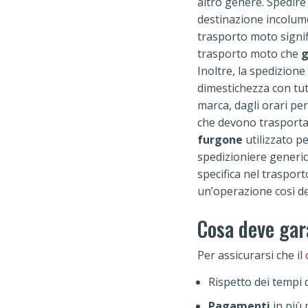
altro genere. Spedire
destinazione incolume,
trasporto moto signif
trasporto moto che
g
Inoltre, la spedizione
dimestichezza con tut
marca, dagli orari per
che devono trasportar
furgone
utilizzato p
spedizioniere generic
specifica nel traspor
un’operazione così de
Cosa deve gar
Per assicurarsi che il
Rispetto dei tempi 
Pagamenti
in più 