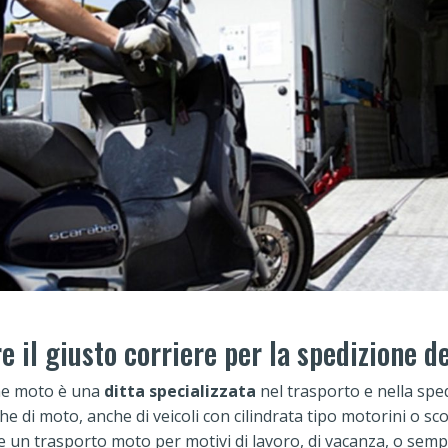
 il giusto corriere per la spedizione d
ne moto è una
ditta specializzata
nel trasporto e nella spe
che di moto, anche di veicoli con cilindrata tipo motorini o sco
re un trasporto moto per motivi di lavoro, di vacanza, o sem