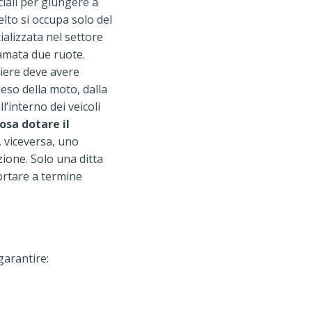
iali per giungere a
elto si occupa solo del
alizzata nel settore
amata due ruote.
rriere deve avere
eso della moto, dalla
l’interno dei veicoli
cosa dotare il
 viceversa, uno
ione. Solo una ditta
ortare a termine
garantire: