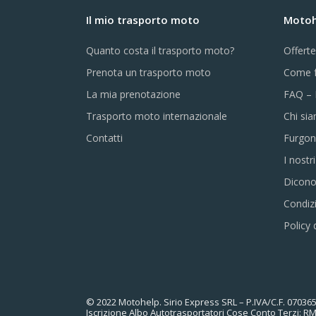
Il mio trasporto moto
Motohe
Quanto costa il trasporto moto?
Offert
Prenota un trasporto moto
Come f
La mia prenotazione
FAQ – 
Trasporto moto internazionale
Chi si
Contatti
Furgon
I nostr
Dicono
Condizi
Policy 
© 2022 Motohelp. Sirio Express SRL – P.IVA/C.F. 0703659
Iscrizione Albo Autotrasportatori Cose Conto Terzi: R