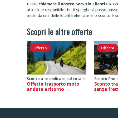
Basta
chiamare il nostro Servizio Clienti 06.7
attento e disponibile che ti spiegherà passo pass
moto da una delle località elencate e lo sconto è s
Scopri le altre offerte
Offerta
Offerta
Sconto a te dedicato sul totale
Sconto fino 
Offerta trasporto moto
Sconto tr
andata e ritorno
senza fret