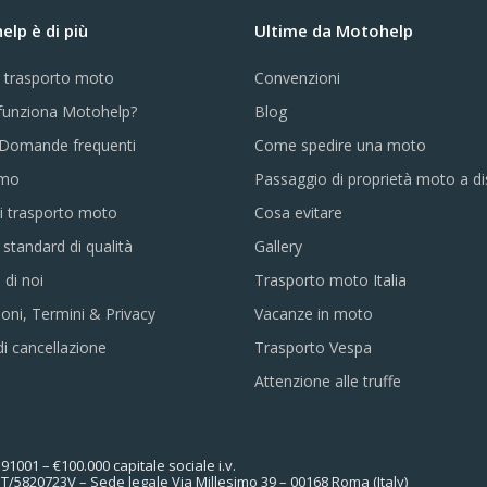
lp è di più
Ultime da Motohelp
e trasporto moto
Convenzioni
unziona Motohelp?
Blog
Domande frequenti
Come spedire una moto
amo
Passaggio di proprietà moto a d
i trasporto moto
Cosa evitare
i standard di qualità
Gallery
 di noi
Trasporto moto Italia
oni, Termini & Privacy
Vacanze in moto
di cancellazione
Trasporto Vespa
Attenzione alle truffe
1001 – €100.000 capitale sociale i.v.
MT/5820723V – Sede legale Via Millesimo 39 – 00168 Roma (Italy)