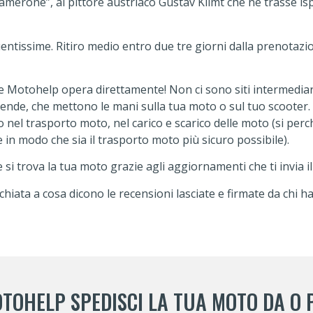
amerone”, al pittore austriaco Gustav Klimt che ne trasse is
ntissime. Ritiro medio entro due tre giorni dalla prenotazi
ne Motohelp opera direttamente! Non ci sono siti intermediar
iende, che mettono le mani sulla tua moto o sul tuo scooter.
 nel trasporto moto, nel carico e scarico delle moto (si perc
in modo che sia il trasporto moto più sicuro possibile).
trova la tua moto grazie agli aggiornamenti che ti invia il m
hiata a cosa dicono le recensioni lasciate e firmate da chi ha
TOHELP SPEDISCI LA TUA MOTO DA O