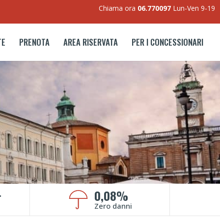
Chiama ora
06.770097
Lun-Ven 9-19
TE
PRENOTA
AREA RISERVATA
PER I CONCESSIONARI
+
0,08%
Zero danni