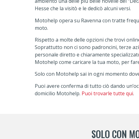
ambientò una delle più belle novelle del “Dec
Hesse che la visitò e le dedicò alcuni versi.
Motohelp opera su Ravenna con tratte freque
moto.
Rispetto a molte delle opzioni che trovi onli
Soprattutto non ci sono padroncini, terze az
personale diretto e chiaramente specializzato
Motohelp come caricare la tua moto, per fare 
Solo con Motohelp sai in ogni momento dove si 
Puoi avere conferma di tutto ciò dando un’occ
domicilio Motohelp.
Puoi trovarle tutte qui
.
SOLO CON MO