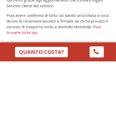
tua moto grazie agli aggiornamenti che ti invia il miglior
Servizio Clienti del settore.
Puoi avere conferma di tutto ciò dando un’occhiata a cosa
dicono le recensioni lasciate e firmate da chi ha provato il
servizio di trasporto moto a domicilio Motohelp.
Puoi
trovarle tutte qui
.
QUANTO COSTA?
SOLO CON MOTOHELP SPEDISCI LA TUA
MOTO DA O PER PAVIA
NESSUN INTERMEDIARIO!
Non vendiamo il tuo trasporto, lo facciamo noi