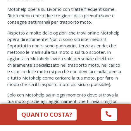
Motohelp opera su Livorno con tratte frequentissime.
Ritiro medio entro due tre giorni dalla prenotazione e
consegne settimanali per trasporto moto.
Rispetto a molte delle opzioni che trovi online Motohelp
opera direttamente! Non ci sono siti intermediari!
Soprattutto non ci sono padroncini, terze aziende, che
mettono le mani sulla tua moto o sul tuo scooter. In
aggiunta in Motohelp lavora solo personale diretto e
chiaramente specializzato nel trasporto moto, nel carico
e scarico delle moto (si perchè non devi fare nulla, pensa
a tutto Motohelp come caricare la tua moto, per fare in
modo che sia il trasporto moto più sicuro possibile).
Solo con Motohelp sai in ogni momento dove si trova la
tua moto grazie agli aggiornamenti che ti invia il miglior
Servizio Clienti del settore.
QUANTO COSTA?
Puoi avere conferma di tutto ciò dando un’occhiata a cosa
dicono le recensioni lasciate e firmate da chi ha provato il