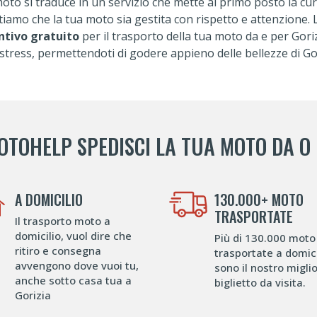
oto si traduce in un servizio che mette al primo posto la cura
iamo che la tua moto sia gestita con rispetto e attenzione. L
ntivo gratuito
per il trasporto della tua moto da e per Goriz
stress, permettendoti di godere appieno delle bellezze di Gor
OTOHELP SPEDISCI LA TUA MOTO DA O 
A DOMICILIO
130.000+ MOTO
TRASPORTATE
Il trasporto moto a
domicilio, vuol dire che
Più di 130.000 moto
ritiro e consegna
trasportate a domici
avvengono dove vuoi tu,
sono il nostro migli
anche sotto casa tua a
biglietto da visita.
Gorizia