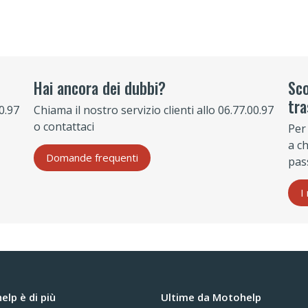
Hai ancora dei dubbi?
Sco
tra
00.97
Chiama il nostro servizio clienti allo 06.77.00.97
o contattaci
Per
a c
Domande frequenti
pas
I
lp è di più
Ultime da Motohelp