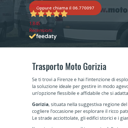
Eccellente
Oppure chiama il 06.770097
1.845
Recensioni
Trasporto Moto Gorizia
Se ti trovi a Firenze e hai l’intenzione di es
la soluzione ideale per gestire in modo agevol
un’opzione flessibile e affidabile che si adat
Gorizia
, situata nella suggestiva regione de
cogliere l’occasione per esplorare il ricco patr
Le strade acciottolate, gli edifici storici e i 