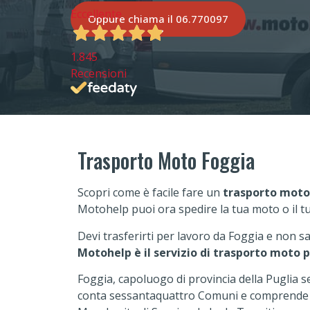
Eccellente
Oppure chiama il 06.770097
1.845
Recensioni
Trasporto Moto Foggia
Scopri come è facile fare un
trasporto moto
Motohelp puoi ora spedire la tua moto o il t
Devi trasferirti per lavoro da Foggia e non s
Motohelp è il servizio di trasporto moto p
Foggia, capoluogo di provincia della Puglia se
conta sessantaquattro Comuni e comprende cent