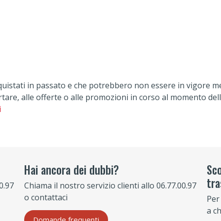
acquistati in passato e che potrebbero non essere in vigore m
portare, alle offerte o alle promozioni in corso al momento d
i
Hai ancora dei dubbi?
Sco
tra
00.97
Chiama il nostro servizio clienti allo 06.77.00.97
o contattaci
Per
a c
Domande frequenti