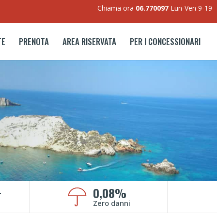
Chiama ora
06.770097
Lun-Ven 9-19
TE
PRENOTA
AREA RISERVATA
PER I CONCESSIONARI
+
0,08%
Zero danni