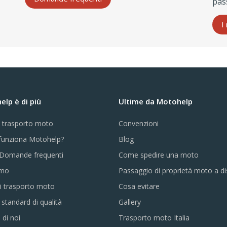
pas
I
lp è di più
Ultime da Motohelp
e trasporto moto
Convenzioni
unziona Motohelp?
Blog
Domande frequenti
Come spedire una moto
amo
Passaggio di proprietà moto a d
i trasporto moto
Cosa evitare
i standard di qualità
Gallery
 di noi
Trasporto moto Italia