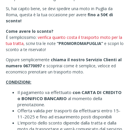
Si, hai capito bene, se devi spedire una moto in Puglia da
Roma, questa è la tua occasione per avere
fino a 50€ di
sconto!
Come avere lo sconto?
È semplicissimo:
verifica quanto costa il trasporto moto per la
tua tratta
, scrivi tra le note
“PROMOROMAPUGLIA”
e scopri lo
sconto a te riservato!
Oppure semplicemente
chiama il nostro Servizio Clienti al
numero 06770097
e scoprirai come è semplice, veloce ed
economico prenotare un trasporto moto.
CONDIZIONI:
Il pagamento va effettuato
con CARTA DI CREDITO
o BONIFICO BANCARIO
al momento della
prenotazione.
Offerta valida per trasporti da effettuarsi entro 15-
11-2025 e fino ad esaurimento posti disponibili
L’importo dello sconto dipende dalla tratta e dalla
moto da trasportare e verrà comunicato dal servizio