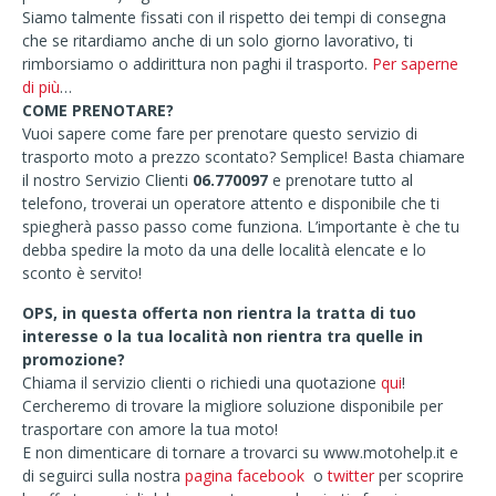
Siamo talmente fissati con il rispetto dei tempi di consegna
che se ritardiamo anche di un solo giorno lavorativo, ti
rimborsiamo o addirittura non paghi il trasporto.
Per saperne
di più
…
COME PRENOTARE?
Vuoi sapere come fare per prenotare questo servizio di
trasporto moto a prezzo scontato? Semplice! Basta chiamare
il nostro Servizio Clienti
06.770097
e prenotare tutto al
telefono, troverai un operatore attento e disponibile che ti
spiegherà passo passo come funziona. L’importante è che tu
debba spedire la moto da una delle località elencate e lo
sconto è servito!
OPS, in questa offerta non rientra la tratta di tuo
interesse o l
a tua località non rientra tra quelle in
promozione?
Chiama il servizio clienti o richiedi una quotazione
qui
!
Cercheremo di trovare la migliore soluzione disponibile per
trasportare con amore la tua moto!
E non dimenticare di tornare a trovarci su www.motohelp.it e
di seguirci sulla nostra
pagina facebook
o
twitter
per scoprire