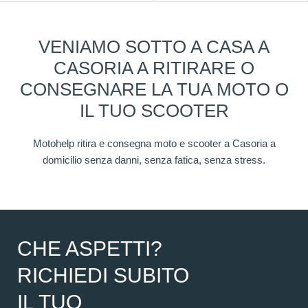
VENIAMO SOTTO A CASA A CASORIA A
RITIRARE O CONSEGNARE LA TUA
MOTO O IL TUO SCOOTER
Motohelp ritira e consegna moto e scooter a Casoria a
domicilio senza danni, senza fatica, senza stress.
CHE ASPETTI?
RICHIEDI SUBITO IL
TUO PREVENTIVO.
QUANTO COSTA?