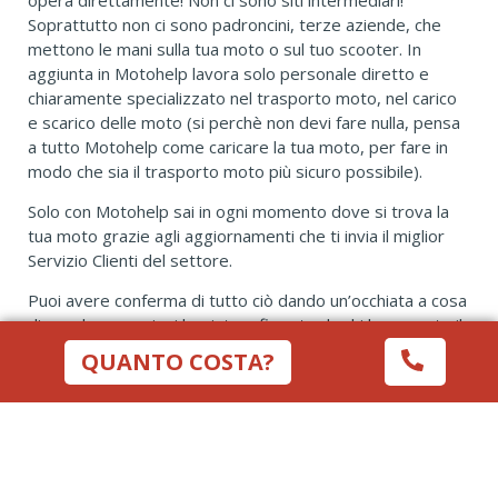
Soprattutto non ci sono padroncini, terze aziende, che
mettono le mani sulla tua moto o sul tuo scooter. In
aggiunta in Motohelp lavora solo personale diretto e
chiaramente specializzato nel trasporto moto, nel carico
e scarico delle moto (si perchè non devi fare nulla, pensa
a tutto Motohelp come caricare la tua moto, per fare in
modo che sia il trasporto moto più sicuro possibile).
Solo con Motohelp sai in ogni momento dove si trova la
tua moto grazie agli aggiornamenti che ti invia il miglior
Servizio Clienti del settore.
Puoi avere conferma di tutto ciò dando un’occhiata a cosa
dicono le recensioni lasciate e firmate da chi ha provato il
servizio di trasporto moto a domicilio Motohelp.
Puoi
QUANTO COSTA?
trovarle tutte qui
.