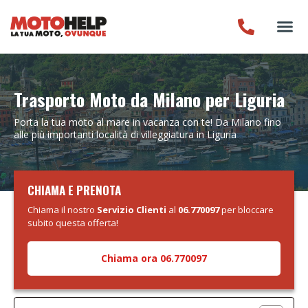
Trasporto Moto da Milano per Liguria
Porta la tua moto al mare in vacanza con te! Da Milano fino
alle più importanti località di villeggiatura in Liguria
CHIAMA E PRENOTA
Chiama il nostro
Servizio Clienti
al
06.770097
per bloccare
subito questa offerta!
Chiama ora 06.770097